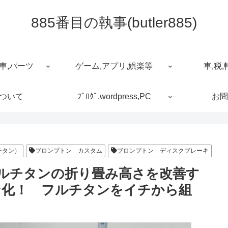
885番目の執事(butler885)
車,パーツ
ゲーム,アプリ,娯楽等
車,税,
について
ﾌﾞﾛｸﾞ,wordpress,PC
お問
チタン）
ブロンプトン カスタム
ブロンプトン ディスクブレーキ
）フルチタンの折り畳み高さを改善す
ン化！ フルチタンをイチから組