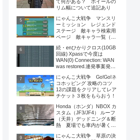
て何がある？ ホイールの
リム幅について追記あり
にゃんこ大戦争 マンスリ
ーミッション レジェンド
ステージ 敵キャラ検索用
ページ 敵キャラ一覧（属
性,消費統率力込み） 渦系ボ
続・enひかりクロス(10GB
ス出現曜日一覧
回線) Xpassで今度は
WAN(0) Connection: WAN
was restored.連発事案発
生 XG-100NE側でもトラ
にゃんこ大戦争 Go!Go!ネ
ブルが…
コホッピング 攻略のコツ
12の課題をクリアしてレア
チケット３枚をもらおう！
Honda（ホンダ）NBOX カ
スタム（JF3/JF4） ルーフ
（天井）デッドニング＆断
熱 夏場でも車内が暑くな
りにくく、エアコンの効き
にゃんこ大戦争 草原の決
もUP！雨音もほぼ聞こえず