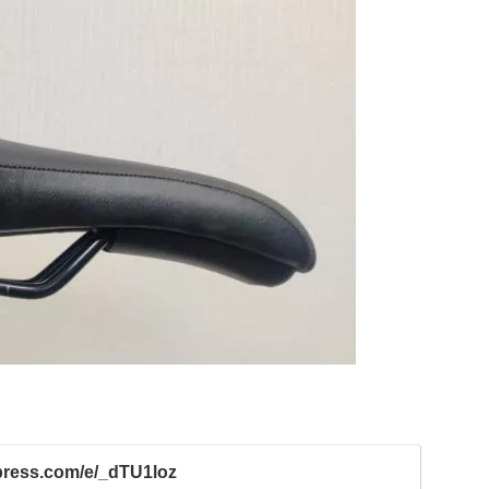
express.com/e/_dTU1loz