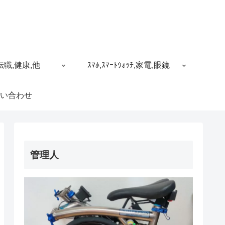
転職,健康,他
ｽﾏﾎ,ｽﾏｰﾄｳｫｯﾁ,家電,眼鏡
い合わせ
管理人