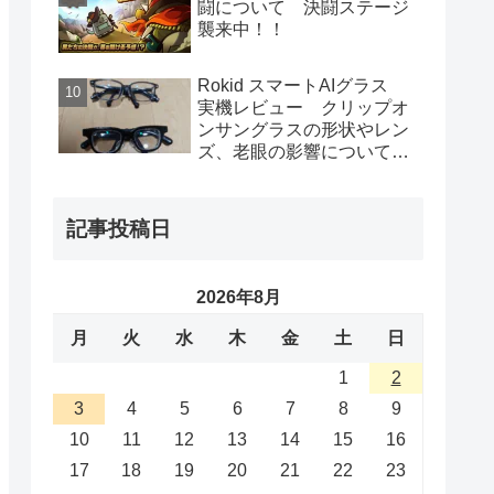
闘について 決闘ステージ
静音化効果も抜群！
襲来中！！
Rokid スマートAIグラス
実機レビュー クリップオ
ンサングラスの形状やレン
ズ、老眼の影響について
Huawei eyewear2との比較
も
記事投稿日
2026年8月
月
火
水
木
金
土
日
1
2
3
4
5
6
7
8
9
10
11
12
13
14
15
16
17
18
19
20
21
22
23