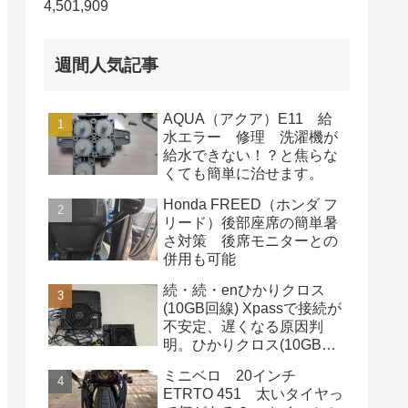
4,501,909
週間人気記事
AQUA（アクア）E11 給
水エラー 修理 洗濯機が
給水できない！？と焦らな
くても簡単に治せます。
Honda FREED（ホンダ フ
リード）後部座席の簡単暑
さ対策 後席モニターとの
併用も可能
続・続・enひかりクロス
(10GB回線) Xpassで接続が
不安定、遅くなる原因判
明。ひかりクロス(10GB回
線)利用者は即この対応をし
ミニベロ 20インチ
た方が良いです。
ETRTO 451 太いタイヤっ