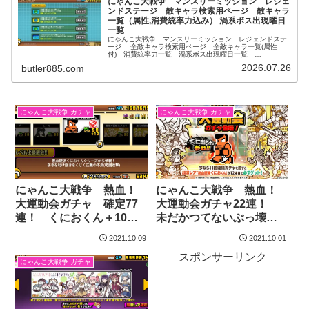
にゃんこ大戦争 マンスリーミッション レジェ
ンドステージ 敵キャラ検索用ページ 敵キャラ
一覧（属性,消費統率力込み） 渦系ボス出現曜日
一覧
にゃんこ大戦争 マンスリーミッション レジェンドステ
ージ 全敵キャラ検索用ページ 全敵キャラ一覧(属性
付) 消費統率力一覧 渦系ボス出現曜日一覧
レジェンドステージの敵キャラ検索はこのページで解決！
2026.07.26
butler885.com
にゃんこ大戦争 ガチャ
にゃんこ大戦争 ガチャ
にゃんこ大戦争 熱血！
にゃんこ大戦争 熱血！
大運動会ガチャ 確定77
大運動会ガチャ22連！
連！ くにおくん＋10へ
未だかつてないぶっ壊れ
の道！ にゃんまのプラ
キャラ 熱血硬派くにお
2021.10.09
2021.10.01
スよ重なれ！
くんの性能と入手方法に
スポンサーリンク
ついての詳細
にゃんこ大戦争 ガチャ