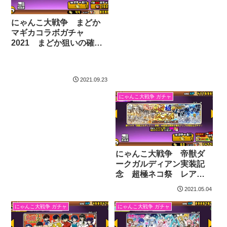
にゃんこ大戦争 まどか
マギカコラボガチャ
2021 まどか狙いの確定
22連！ まどかの性能と
マミさんの性能の優秀さ
についても解説
2021.09.23
にゃんこ大戦争 ガチャ
にゃんこ大戦争 帝獣ダ
ークガルディアン実装記
念 超極ネコ祭 レアチ
ケット50連＋1！ あの限
2021.05.04
定キャラが来た？！
2021年5月4日
にゃんこ大戦争 ガチャ
にゃんこ大戦争 ガチャ