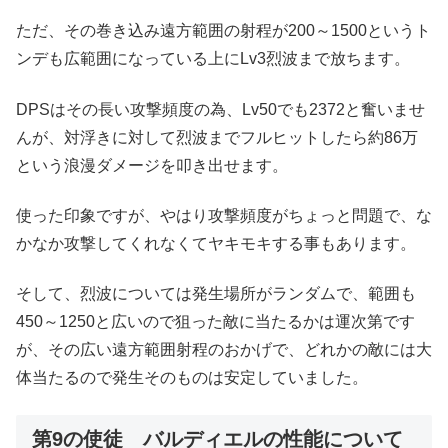
ただ、その巻き込み遠方範囲の射程が200～1500というト
ンデも広範囲になっている上にLv3烈波まで放ちます。
DPSはその長い攻撃頻度の為、Lv50でも2372と奮いませ
んが、対浮きに対して烈波までフルヒットしたら約86万
という浪漫ダメージを叩き出せます。
使った印象ですが、やはり攻撃頻度がちょっと問題で、な
かなか攻撃してくれなくてヤキモキする事もあります。
そして、烈波については発生場所がランダムで、範囲も
450～1250と広いので狙った敵に当たるかは運次第です
が、その広い遠方範囲射程のおかげで、どれかの敵には大
体当たるので発生そのものは安定していました。
第9の使徒 バルディエルの性能について