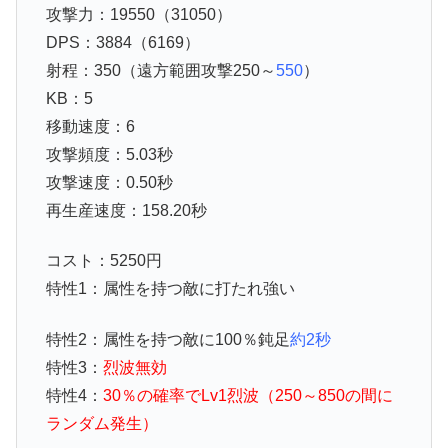
攻撃力：19550（31050）
DPS：3884（6169）
射程：350（遠方範囲攻撃250～
550
）
KB：5
移動速度：6
攻撃頻度：5.03秒
攻撃速度：0.50秒
再生産速度：158.20秒
コスト：5250円
特性1：属性を持つ敵に打たれ強い
特性2：属性を持つ敵に100％鈍足
約2秒
特性3：
烈波無効
特性4：
30％の確率でLv1烈波（250～850の間に
ランダム発生）