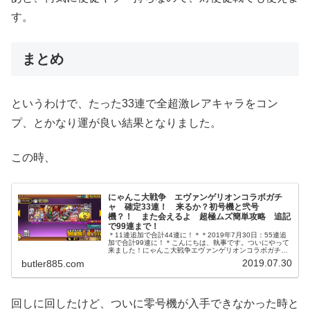
す。
まとめ
というわけで、たった33連で全超激レアキャラをコン
プ、とかなり運が良い結果となりました。
この時、
にゃんこ大戦争 エヴァンゲリオンコラボガチ
ャ 確定33連！ 来るか？初号機と弐号
機？！ また会えるよ 超極ムズ簡単攻略 追記
で99連まで！
＊11連追加で合計44連に！＊＊2019年7月30日：55連追
加で合計99連に！＊こんにちは、執事です。ついにやって
来ました！にゃんこ大戦争エヴァンゲリオンコラボガチャ
の超激レア確定ガチャ！よかった、変なフラグが立ってな
2019.07.30
butler885.com
くて、こないだのにゃ...
回しに回したけど、ついに零号機が入手できなかった時と