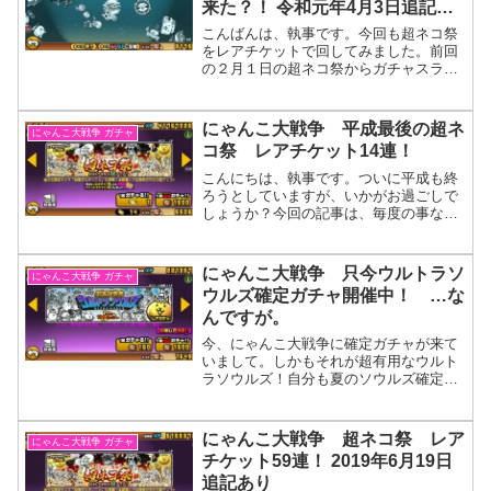
来た？！ 令和元年4月3日追記あ
り
こんばんは、執事です。今回も超ネコ祭
をレアチケットで回してみました。前回
の２月１日の超ネコ祭からガチャスラン
プに陥って、それをFateガチャにまで引
きずってしまったのが記憶に新しいです
が、その後の極ネコ祭で運気が上向いて
にゃんこ大戦争 平成最後の超ネ
にゃんこ大戦争 ガチャ
きているのを実感した...
コ祭 レアチケット14連！
こんにちは、執事です。ついに平成も終
ろうとしていますが、いかがお過ごしで
しょうか？今回の記事は、毎度の事なが
ら超ネコ祭のレアチケット回しの模様を
お届けします。ビックリマンコラボガチ
ャについては、、、確定が来たら回そう
にゃんこ大戦争 只今ウルトラソ
にゃんこ大戦争 ガチャ
かな。超ネコ祭 レアチケ...
ウルズ確定ガチャ開催中！ …な
んですが。
今、にゃんこ大戦争に確定ガチャが来て
いまして。しかもそれが超有用なウルト
ラソウルズ！自分も夏のソウルズ確定で
回してかさじぞうが出たわけですが、今
回は見送ろうかな、、、。いや、欲しい
のはあるんです。いや、あったんです。
にゃんこ大戦争 超ネコ祭 レア
にゃんこ大戦争 ガチャ
いや、今もあるっちゃある...
チケット59連！ 2019年6月19日
追記あり