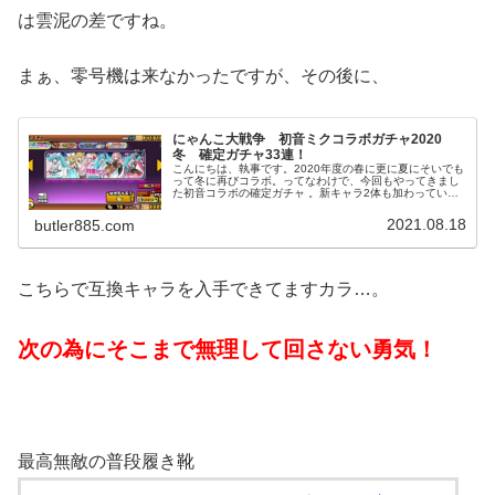
は雲泥の差ですね。
まぁ、零号機は来なかったですが、その後に、
にゃんこ大戦争 初音ミクコラボガチャ2020
冬 確定ガチャ33連！
こんにちは、執事です。2020年度の春に更に夏にそいでも
って冬に再びコラボ。ってなわけで、今回もやってきまし
た初音コラボの確定ガチャ 。新キャラ2体も加わっている
ので早速まわしてきましよう！初音ミクコラボガチャ2020
冬 確定ガチャ33連！...
2021.08.18
butler885.com
こちらで互換キャラを入手できてますカラ…。
次の為にそこまで無理して回さない勇気！
最高無敵の普段履き靴