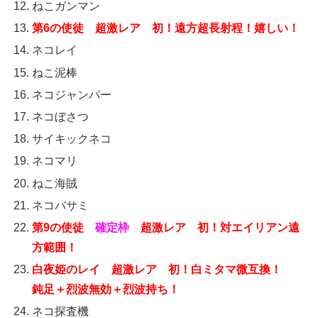
ねこガンマン
第6の使徒 超激レア 初！遠方超長射程！嬉しい
！
ネコレイ
ねこ泥棒
ネコジャンパー
ネコぼさつ
サイキックネコ
ネコマリ
ねこ海賊
ネコバサミ
第9の使徒
確定枠
超激レア 初！対エイリアン遠
方範囲！
白夜姫のレイ
超激レア 初！白ミタマ微互換！
鈍足＋烈波無効＋烈波持ち！
ネコ探査機