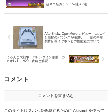
超ネコ祭ガチャ 59連＋7連
AfterShokz OpenMove レビュー コスパ
と性能のバランスが段違い！ 他の中華
製骨伝導イヤホンとの性能差についても
比較しています
にゃんこ大戦争 バレンタイン強襲 カ
カオLv1～Lv20 攻略と解説
コメント
コメントを書き込む
このサイトはスパムを低減するために Akismet を使って