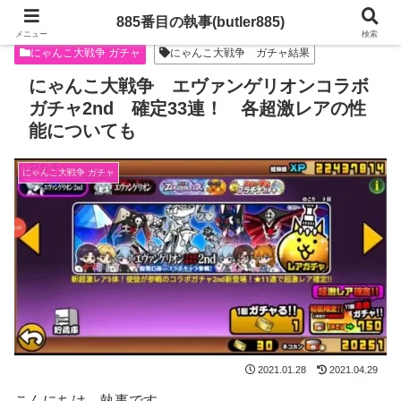
885番目の執事(butler885)
メニュー
検索
にゃんこ大戦争 ガチャ
にゃんこ大戦争 ガチャ結果
にゃんこ大戦争 エヴァンゲリオンコラボ
ガチャ2nd 確定33連！ 各超激レアの性
能についても
にゃんこ大戦争 ガチャ
2021.01.28
2021.04.29
こんにちは、執事です。