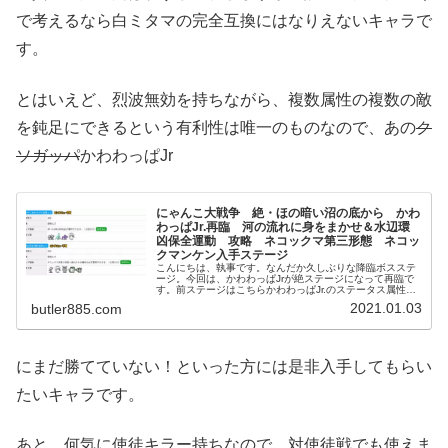
で考えるなら白ミタマの完全互換にはなりえないキャラで
す。
とはいえど、烈波無効を持ちながら、複数属性の複数の敵
を鈍足にできるという有利性は唯一のものなので、あの
ク
ソガッパ
かわわっぱJr
にゃんこ大戦争 絶・ほの暗い沼の底から かわ
わっぱJr.再臨 河の流れに身をまかせ＆水辺環
凶保全運動 攻略 ネコックマ第三形態 ネコッ
クマンケン入手ステージ
こんにちは、執事です。なんだか久しぶりな降臨ボスステ
ージ。今回は、かわわっぱJrが絶ステージになって再臨で
す。前ステージはこちらかわわっぱJr.のステータス属性：
白い敵体力：2,000,000攻撃力：38000射程：230KB：6
2021.01.03
butler885.com
移動速度：...
にまだ勝てていない！といった方には是非入手してもらい
たいキャラです。
あと、何気に使徒キラー持ちなので、対使徒戦でも使えま