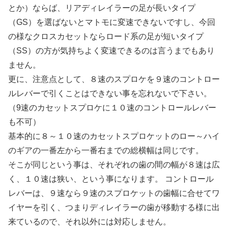
とか）ならば、リアディレイラーの足が長いタイプ
（GS）を選ばないとマトモに変速できないですし、今回
の様なクロスカセットならロード系の足が短いタイプ
（SS）の方が気持ちよく変速できるのは言うまでもあり
ません。
更に、注意点として、８速のスプロケを９速のコントロー
ルレバーで引くことはできない事を忘れないで下さい。
（9速のカセットスプロケに１０速のコントロールレバー
も不可）
基本的に８～１０速のカセットスプロケットのロー～ハイ
のギアの一番左から一番右までの総横幅は同じです。
そこが同じという事は、それぞれの歯の間の幅が８速は広
く、１０速は狭い、という事になります。 コントロール
レバーは、９速なら９速のスプロケットの歯幅に合せてワ
イヤーを引く、つまりディレイラーの歯が移動する様に出
来ているので、それ以外には対応しません。