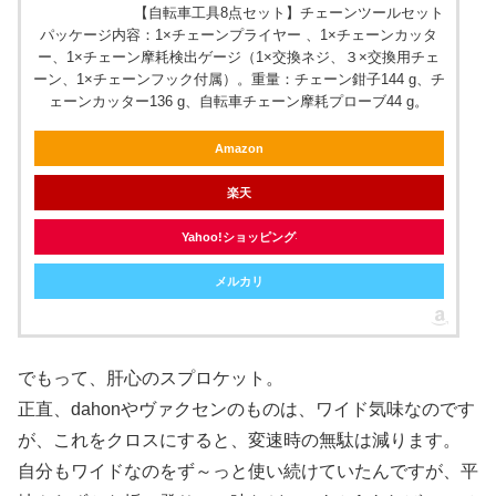
【自転車工具8点セット】チェーンツールセット
パッケージ内容：1×チェーンプライヤー 、1×チェーンカッタ
ー、1×チェーン摩耗検出ゲージ（1×交換ネジ、３×交換用チェ
ーン、1×チェーンフック付属）。重量：チェーン鉗子144 g、チ
ェーンカッター136 g、自転車チェーン摩耗プローブ44 g。
Amazon
楽天
Yahoo!ショッピング
メルカリ
でもって、肝心のスプロケット。
正直、dahonやヴァクセンのものは、ワイド気味なのです
が、これをクロスにすると、変速時の無駄は減ります。
自分もワイドなのをず～っと使い続けていたんですが、平