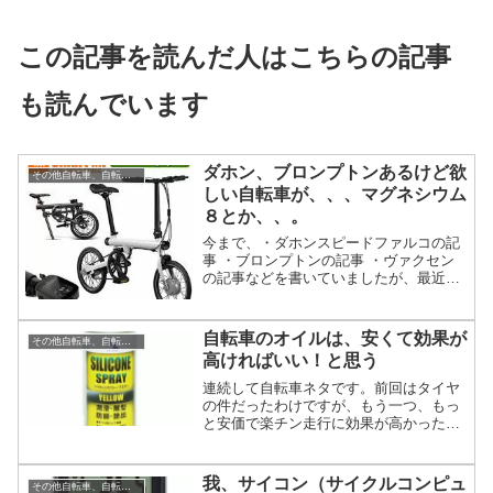
この記事を読んだ人はこちらの記事
も読んでいます
ダホン、ブロンプトンあるけど欲
その他自転車、自転車用品
しい自転車が、、、マグネシウム
８とか、、。
今まで、・ダホンスピードファルコの記
事 ・ブロンプトンの記事 ・ヴァクセン
の記事などを書いていましたが、最近は
選択肢が増えていて、既に持っているの
に欲しくなってくる様な魅力的な折り畳
みミニベロが出てきました。欲しいの！
自転車のオイルは、安くて効果が
その他自転車、自転車用品
軽量で、拡張性があって...
高ければいい！と思う
連続して自転車ネタです。前回はタイヤ
の件だったわけですが、もう一つ、もっ
と安価で楽チン走行に効果が高かったモ
ノを紹介します。一番左側が脱脂の為の
機械にも使えるパーツクリーナー。 右二
つはシリコンスプレーで、サイズ(容量)
我、サイコン（サイクルコンピュ
その他自転車、自転車用品