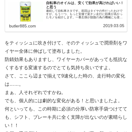
自転車のオイルは、安くて効果が高ければいい！
と思う
連続して自転車ネタです。前回はタイヤの件だったわけで
すが、もう一つ、もっと安価で楽チン走行に効果が高かっ
たモノを紹介します。一番左側が脱脂の為の機械にも使え
るパーツクリーナー。 右二つはシリコンスプレーで、サイ
ズ(容量)が違うだけで中身が同...
2019.03.05
butler885.com
をティッシュに吹き付けて、そのティッシュで潤滑剤をワ
イヤー全体に伸ばして塗布しました。
防錆効果もありますし、ワイヤーカバーがあっても抵抗な
くするする変速するのでとても気持ち良いですよ。
さて、ここら辺まで揃えて9速化した時の、走行時の変化
は……。
まぁ、人それぞれですかね。
でも、個人的には劇的な変化がある！と思いましたよ。
何といっても、この時期に必須の分厚い防寒手袋つけてて
も、シフト、ブレーキ共に全く支障が出ないのが素晴らし
い！！