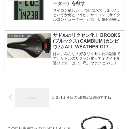
が違うだけで中身が同...
ーター）を欲す
サイコン欲しい… ついに来てしまった、
というか何というか。サイコン（サイク
ルコンピューター）が欲しい気分が来て
しまった…。いや、まぁ実際は欲しい、
というだけではないのです。実は自分は
通勤で自転車使うんですが、腕時計しな
サドルのリクセン化！ BROOKS
その他自転車、自転車用品
い人なので、通勤中に時...
(ブルックス) CAMBIUM (カンビ
ウム) ALL WEATHER C17
CARVED サドルを簡易リアキャ
はい、みんな大好きリクセン化の記事で
リアに。
す。サドルのリクセン化って？タイトル
通りです、はい。私、ヴァクセンにリア
キャリアつけてみるその１ その２とか
書いてましたけど。実は自転車をあんま
りゴテゴテとさせたくない人なんだとヴ
ァクセンにリアキャリアつ...
１２月１４日の日曜日は選挙ですね
この自転車用ロックはかなりいいかもし