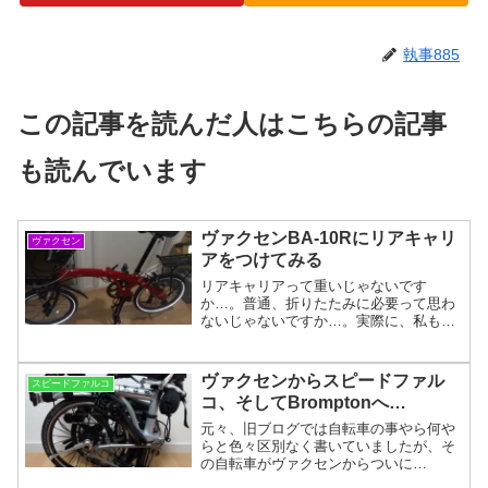
執事885
この記事を読んだ人はこちらの記事
も読んでいます
ヴァクセンBA‐10Rにリアキャリ
ヴァクセン
アをつけてみる
リアキャリアって重いじゃないです
か…。普通、折りたたみに必要って思わ
ないじゃないですか…。実際に、私も前
カゴだけで事足りてるわけで、特に必要
性に駆られたわけじゃないんですが
ね…。そういうわけじゃないんです
ヴァクセンからスピードファル
スピードファルコ
が…。ほら、あるじゃないですか、そ
コ、そしてBromptonへ…
の...
元々、旧ブログでは自転車の事やら何や
らと色々区別なく書いていましたが、そ
の自転車がヴァクセンからついに
Bromptonまでいってしまいました、とい