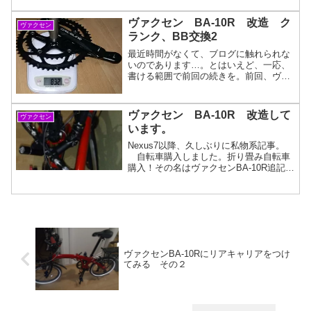
うお話。自転車購入の変遷折り畳み自転
車に興味を持って、まず手頃なものを、
ヴァクセン BA‐10R 改造 ク
ヴァクセン
と思って購入したヴァク...
ランク、BB交換2
最近時間がなくて、ブログに触れられな
いのであります…。とはいえど、一応、
書ける範囲で前回の続きを。前回、ヴァ
クセンのクランクを外した後、インスト
ールしたのがこのクランク。DRIVE
LINEの一体型クランクセット。アウター
ヴァクセン BA-10R 改造して
ヴァクセン
53T、インナー3...
います。
Nexus7以降、久しぶりに私物系記事。
自転車購入しました。折り畳み自転車
購入！その名はヴァクセンBA-10R追記※
自分が購入したBA-10Rは、2017年の時
点で取り扱いがなくなってしまいました
※この自転車っていうのが、なかなかど
うし...
ヴァクセンBA‐10Rにリアキャリアをつけ
てみる その２