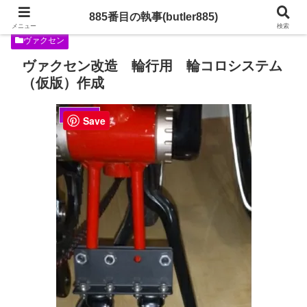
885番目の執事(butler885)
メニュー
検索
ヴァクセン
ヴァクセン改造 輪行用 輪コロシステム
（仮版）作成
ヴァクセン
Save