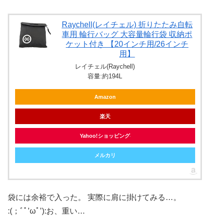
Raychell(レイチェル) 折りたたみ自転
車用 輪行バッグ 大容量輪行袋 収納ポ
ケット付き 【20インチ用/26インチ
用】
レイチェル(Raychell)
容量:約194L
Amazon
楽天
Yahoo!ショッピング
メルカリ
袋には余裕で入った。 実際に肩に掛けてみる…。
:(；ﾞﾟ’ωﾟ’):お、重い…