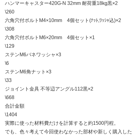
ハンマーキャスター420G-N 32mm 耐荷重18kg黒×2
\260
六角穴付ボルトM4×10mm 4個セット(ﾅｯﾄ,ﾜｯｼｬ込)×2
\308
六角穴付ボルトM6×20mm 4個セット×1
\129
ステンM6バネワッシャ×3
\6
ステンM6角ナット×3
\33
ジョイント金具 不等辺アングル112黒×2
\668
合計金額
\1404
実際に使った材料費だけを計算すると約1500円程。
でも、色々考えて今回使わなかった部材や新しく購入した