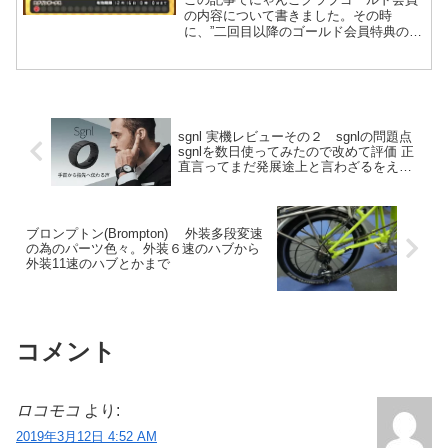
の内容について書きました。その時
に、”二回目以降のゴールド会員特典のス
ピードアップ無限利用可能はそこまで重
要ではない”といった旨を書いていまし
た。ですが、それは撤回します。スピー
ドアップ無限利用可能は周回...
sgnl 実機レビューその２ sgnlの問題点
sgnlを数日使ってみたので改めて評価 正
直言ってまだ発展途上と言わざるをえな
いです
ブロンプトン(Brompton) 外装多段変速
の為のパーツ色々。外装６速のハブから
外装11速のハブとかまで
コメント
ロコモコ
より:
2019年3月12日 4:52 AM