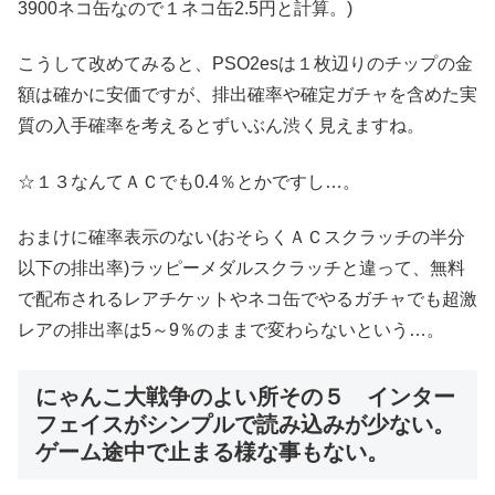
3900ネコ缶なので１ネコ缶2.5円と計算。)
こうして改めてみると、PSO2esは１枚辺りのチップの金
額は確かに安価ですが、排出確率や確定ガチャを含めた実
質の入手確率を考えるとずいぶん渋く見えますね。
☆１３なんてＡＣでも0.4％とかですし…。
おまけに確率表示のない(おそらくＡＣスクラッチの半分
以下の排出率)ラッピーメダルスクラッチと違って、無料
で配布されるレアチケットやネコ缶でやるガチャでも超激
レアの排出率は5～9％のままで変わらないという…。
にゃんこ大戦争のよい所その５ インター
フェイスがシンプルで読み込みが少ない。
ゲーム途中で止まる様な事もない。