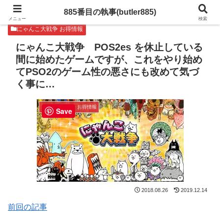
885番目の執事(butler885)
メニュー
検索
にゃんこ大戦争 お得情報
にゃんこ大戦争 POS2es を休止している
間に始めたゲームですが、これをやり始め
てPSO2のゲーム性の悪さにも改めて気づ
く事に…
にゃんこ大戦争 お得情報
Save
2018.08.26
2019.12.14
前回の記事