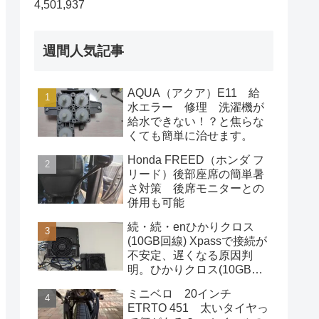
4,501,937
週間人気記事
AQUA（アクア）E11 給
水エラー 修理 洗濯機が
給水できない！？と焦らな
くても簡単に治せます。
Honda FREED（ホンダ フ
リード）後部座席の簡単暑
さ対策 後席モニターとの
併用も可能
続・続・enひかりクロス
(10GB回線) Xpassで接続が
不安定、遅くなる原因判
明。ひかりクロス(10GB回
線)利用者は即この対応をし
ミニベロ 20インチ
た方が良いです。
ETRTO 451 太いタイヤっ