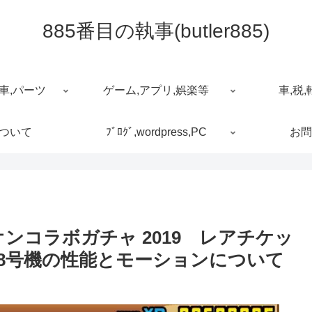
885番目の執事(butler885)
車,パーツ
ゲーム,アプリ,娯楽等
車,税,
について
ﾌﾞﾛｸﾞ,wordpress,PC
お問
ンコラボガチャ 2019 レアチケッ
ァ8号機の性能とモーションについて