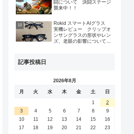
闘について 決闘ステージ
静音化効果も抜群！
襲来中！！
Rokid スマートAIグラス
実機レビュー クリップオ
ンサングラスの形状やレン
ズ、老眼の影響について
Huawei eyewear2との比較
も
記事投稿日
2026年8月
月
火
水
木
金
土
日
1
2
3
4
5
6
7
8
9
10
11
12
13
14
15
16
17
18
19
20
21
22
23