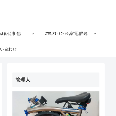
転職,健康,他
ｽﾏﾎ,ｽﾏｰﾄｳｫｯﾁ,家電,眼鏡
い合わせ
管理人