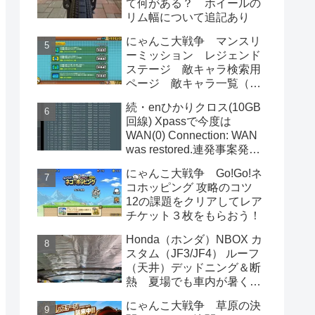
て何がある？ ホイールの
リム幅について追記あり
にゃんこ大戦争 マンスリ
ーミッション レジェンド
ステージ 敵キャラ検索用
ページ 敵キャラ一覧（属
性,消費統率力込み） 渦系ボ
続・enひかりクロス(10GB
ス出現曜日一覧
回線) Xpassで今度は
WAN(0) Connection: WAN
was restored.連発事案発
生 XG-100NE側でもトラ
にゃんこ大戦争 Go!Go!ネ
ブルが…
コホッピング 攻略のコツ
12の課題をクリアしてレア
チケット３枚をもらおう！
Honda（ホンダ）NBOX カ
スタム（JF3/JF4） ルーフ
（天井）デッドニング＆断
熱 夏場でも車内が暑くな
りにくく、エアコンの効き
にゃんこ大戦争 草原の決
もUP！雨音もほぼ聞こえず