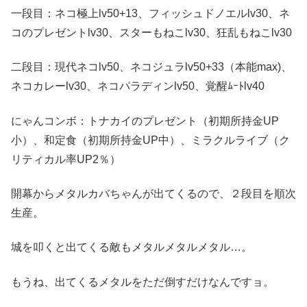
一段目：ネコ極上lv50+13、フィッシュドノエルlv30、ネ
コのプレゼントlv30、スターもねこlv30、狂乱もねこlv30
二段目：現代ネコlv50、ネコジュラlv50+33（本能max)、
ネコカレーlv30、ネコパラディンlv50、覚醒ﾑｰﾄlv40
にゃんコンボ：トナカイのプレゼント（初期所持金UP
小）、和定食（初期所持金UP中）、ミラクルライブ（ク
リティカル率UP2％）
開幕からメタルカバちゃんが出てくるので、２段目を順次
生産。
城を叩くと出てくる敵もメタルメタルメタル…。
もうね、出てくるメタルをただ倒すだけなんですョ。