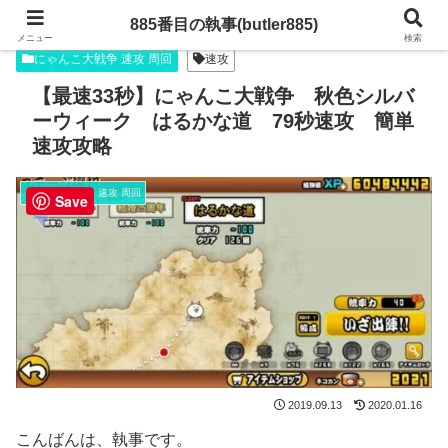
885番目の執事(butler885)
メニュー
検索
にゃんこ大戦争 速攻 周回
速攻
【最速33秒】にゃんこ大戦争 秋色シルバ
ーウィーク はるかな道 79秒速攻 簡単
速攻攻略
にゃんこ大戦争 速攻 周回
Save
2019.09.13
2020.01.16
こんばんは、執事です。