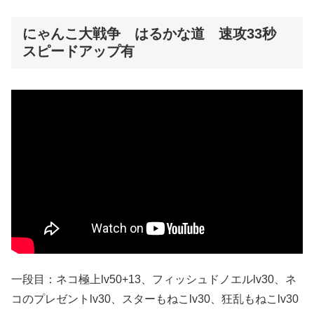
にゃんこ大戦争 はるかな道 速攻33秒
スピードアップ有
一段目：ネコ極上lv50+13、フィッシュドノエルlv30、ネ
コのプレゼントlv30、スターもねこlv30、狂乱もねこlv30