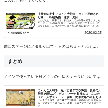
このときもそうでしたが、
【最速63秒】にゃんこ大戦争 さらに召喚され
た福！ 転禍為福 速攻 周回
こんばんは、執事です。配信されてから随分経過しました
が、やっと 転禍為福 ステージの安定周回ができるように
なりました。このステージは本当に周回には向いていない
のですが、とりあえず85秒～105秒程度で周回はできま
す。この時間のズレは結局メタ...
2020.02.25
butler885.com
周回ステージにメタルが出てくるのはちょっとねぇ…。
まとめ
メインで使っている対メタルの小型３キャラについては、
にゃんこ大戦争 絶・亡者デブウ降臨 屍者の大
行軍 超極ムズ デス・マーチ 超極ムズ ネコカ
メカー入手ステージ 攻略 簡単攻略の追記あり
にゃんこ大戦争 絶亡者デブウ降臨 屍者の大行軍 超極ム
ズ デスマーチ 超極ムズ 攻略 ネコカメカー入手ステー
ジ