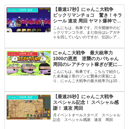
【最速17秒】にゃんこ大戦争
にゃんこ大戦争 速攻 周回
ビックリマンチョコ 驚き！キラ
シール 速攻 周回 ヤマト爆神で速
攻周回
こんにちは、執事です。只今開催中のビ
ックリマンコラボ。まだ自分はレアガチ
ャを回していないのですが、伝説レアま
であるらしいですね。それはさておき、
今開催中のコラボステージでビックリマ
ンチョコガチャに必要なアイテムが入手
にゃんこ大戦争 最大統率力
にゃんこ大戦争 お得情報
できるのですが、そのステ...
1000の恩恵 逆襲のカバちゃん
周回のレアチケット稼ぎが更にお
得に！
こんにちは、執事です。こちらで紹介し
た未来編２章のゾンビ襲来の実装によ
り、にゃんこ大戦争の最大統率力は1000
になりました。未来編2章ゾンビ全制
覇！月にムートはおらず、ボスはカヲル
さんとエリザベス56世でした。そして遂
【最速26秒】にゃんこ大戦争
にゃんこ大戦争 速攻 周回
に統率力1000に！ ...
スペシャル記念！ スペシャル感
謝！ 速攻 周回
月イベントオールスターズ スペシャル
記念 スペシャル感謝 速攻 周回