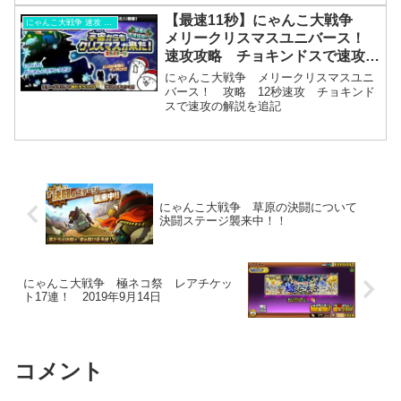
【最速11秒】にゃんこ大戦争
にゃんこ大戦争 速攻 周回
メリークリスマスユニバース！
速攻攻略 チョキンドスで速攻の
解説を追記
にゃんこ大戦争 メリークリスマスユニ
バース！ 攻略 12秒速攻 チョキンド
スで速攻の解説を追記
にゃんこ大戦争 草原の決闘について
決闘ステージ襲来中！！
にゃんこ大戦争 極ネコ祭 レアチケッ
ト17連！ 2019年9月14日
コメント