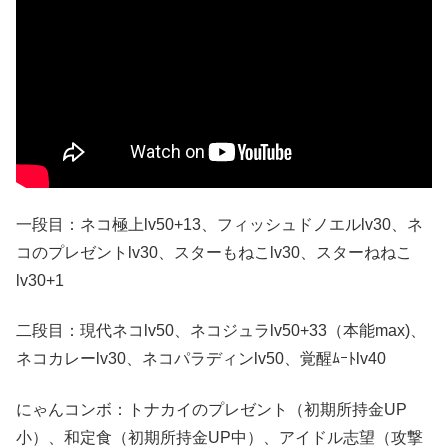
一段目：ネコ極上lv50+13、フィッシュドノエルlv30、ネ
コのプレゼントlv30、スターもねこlv30、スターねねこ
lv30+1
二段目：現代ネコlv50、ネコジュラlv50+33（本能max)、
ネコカレーlv30、ネコパラディンlv50、覚醒ﾑｰﾄlv40
にゃんコンボ：トナカイのプレゼント（初期所持金UP
小）、和定食（初期所持金UP中）、アイドル志望（攻撃