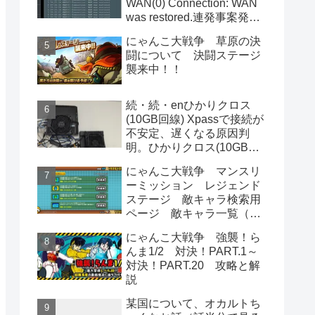
WAN(0) Connection: WAN
was restored.連発事案発
生 XG-100NE側でもトラ
にゃんこ大戦争 草原の決
ブルが…
闘について 決闘ステージ
襲来中！！
続・続・enひかりクロス
(10GB回線) Xpassで接続が
不安定、遅くなる原因判
明。ひかりクロス(10GB回
線)利用者は即この対応をし
にゃんこ大戦争 マンスリ
た方が良いです。
ーミッション レジェンド
ステージ 敵キャラ検索用
ページ 敵キャラ一覧（属
性,消費統率力込み） 渦系ボ
にゃんこ大戦争 強襲！ら
ス出現曜日一覧
んま1/2 対決！PART.1～
対決！PART.20 攻略と解
説
某国について、オカルトち