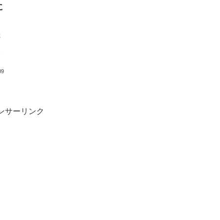
に
！
た
と
09
ンサーリンク