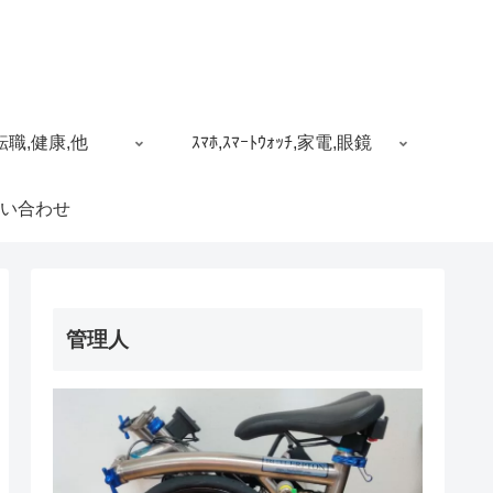
転職,健康,他
ｽﾏﾎ,ｽﾏｰﾄｳｫｯﾁ,家電,眼鏡
い合わせ
管理人