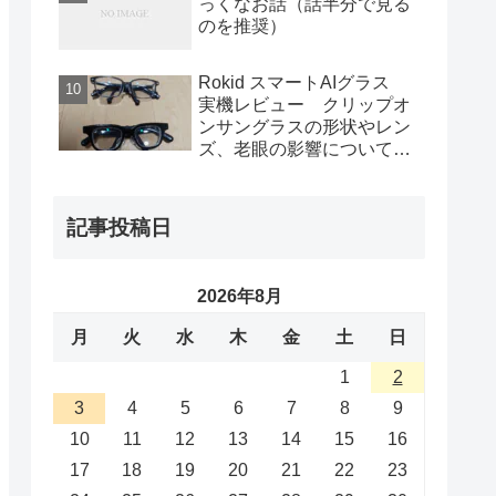
っくなお話（話半分で見る
のを推奨）
Rokid スマートAIグラス
実機レビュー クリップオ
ンサングラスの形状やレン
ズ、老眼の影響について
Huawei eyewear2との比較
も
記事投稿日
2026年8月
月
火
水
木
金
土
日
1
2
3
4
5
6
7
8
9
10
11
12
13
14
15
16
17
18
19
20
21
22
23