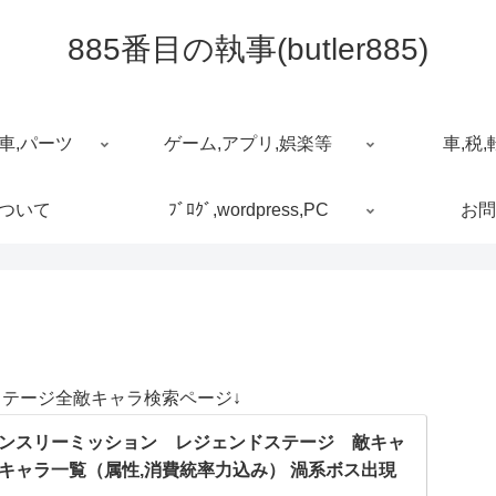
885番目の執事(butler885)
車,パーツ
ゲーム,アプリ,娯楽等
車,税,
について
ﾌﾞﾛｸﾞ,wordpress,PC
お問
ステージ全敵キャラ検索ページ↓
ンスリーミッション レジェンドステージ 敵キャ
キャラ一覧（属性,消費統率力込み） 渦系ボス出現