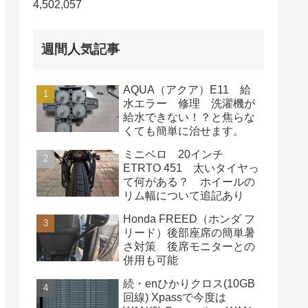
4,502,057
週間人気記事
AQUA（アクア）E11 給
水エラー 修理 洗濯機が
給水できない！？と焦らな
くても簡単に治せます。
ミニベロ 20インチ
ETRTO 451 太いタイヤっ
て何がある？ ホイールの
リム幅について追記あり
Honda FREED（ホンダ フ
リード）後部座席の簡単暑
さ対策 後席モニターとの
併用も可能
続・enひかりクロス(10GB
回線) Xpassで今度は