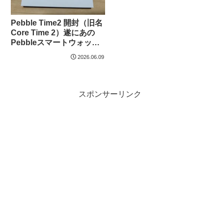
Pebble Time2 開封（旧名
Core Time 2）遂にあの
Pebbleスマートウォッチ
が還って来た！
2026.06.09
スポンサーリンク