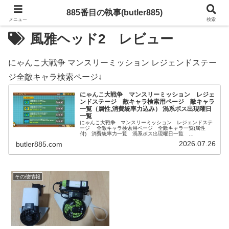
885番目の執事(butler885)
メニュー
検索
風雅ヘッド2 レビュー
にゃんこ大戦争 マンスリーミッション レジェンドステー
ジ全敵キャラ検索ページ↓
にゃんこ大戦争 マンスリーミッション レジェ
ンドステージ 敵キャラ検索用ページ 敵キャラ
一覧（属性,消費統率力込み） 渦系ボス出現曜日
一覧
にゃんこ大戦争 マンスリーミッション レジェンドステ
ージ 全敵キャラ検索用ページ 全敵キャラ一覧(属性
付) 消費統率力一覧 渦系ボス出現曜日一覧
レジェンドステージの敵キャラ検索はこのページで解決！
2026.07.26
butler885.com
その他情報