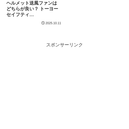
ヘルメット送風ファンは
どちらが良い？ トーヨー
セイフティ
No.7703（WindyⅢ） と
2025.10.11
タジマ 風雅ヘッド2 を買
って比べてみた
※No.7708（WindyⅤ）出
ました
スポンサーリンク